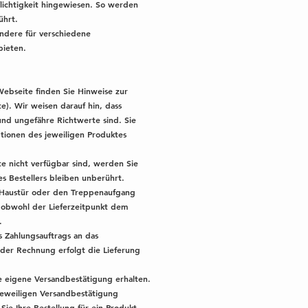
lichtigkeit hingewiesen. So werden
ührt.
ndere für verschiedene
bieten.
Webseite finden Sie Hinweise zur
e). Wir weisen darauf hin, dass
und ungefähre Richtwerte sind. Sie
ptionen des jeweiligen Produktes
te nicht verfügbar sind, werden Sie
s Bestellers bleiben unberührt.
r, Haustür oder den Treppenaufgang
, obwohl der Lieferzeitpunkt dem
.
s Zahlungsauftrags an das
oder Rechnung erfolgt die Lieferung
ne eigene Versandbestätigung erhalten.
 jeweiligen Versandbestätigung
ie Ihre Bestellung für ein Produkt