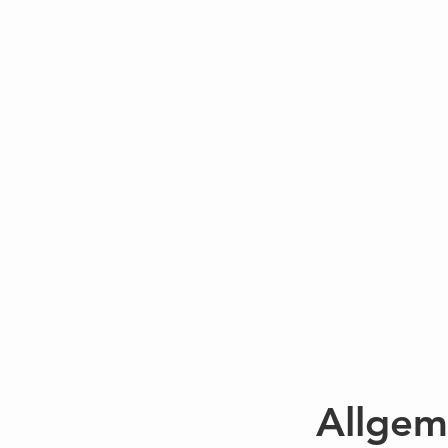
Ihr Einkaufserlebnis an
Richtlinien sind fair, tran
AGB´s l
Allgem