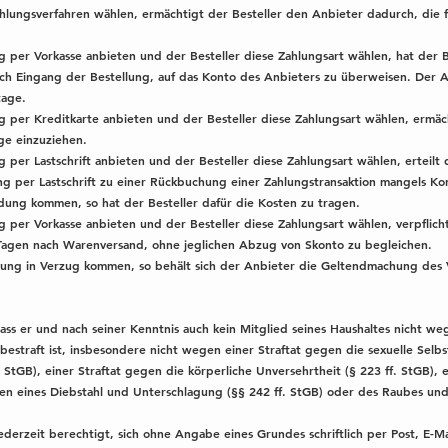
-Zahlungsverfahren wählen, ermächtigt der Besteller den Anbieter dadurch, die 
ng per Vorkasse anbieten und der Besteller diese Zahlungsart wählen, hat der
ch Eingang der Bestellung, auf das Konto des Anbieters zu überweisen. Der A
tage.
ng per Kreditkarte anbieten und der Besteller diese Zahlungsart wählen, ermä
äge einzuziehen.
g per Lastschrift anbieten und der Besteller diese Zahlungsart wählen, erteil
ung per Lastschrift zu einer Rückbuchung einer Zahlungstransaktion mangels K
dung kommen, so hat der Besteller dafür die Kosten zu tragen.
g per Vorkasse anbieten und der Besteller diese Zahlungsart wählen, verpflicht
Tagen nach Warenversand, ohne jeglichen Abzug von Skonto zu begleichen.
ahlung in Verzug kommen, so behält sich der Anbieter die Geltendmachung des
dass er und nach seiner Kenntnis auch kein Mitglied seines Haushaltes nicht weg
bestraft ist, insbesondere nicht wegen einer Straftat gegen die sexuelle Selb
 StGB), einer Straftat gegen die körperliche Unversehrtheit (§ 223 ff. StGB), 
gen eines Diebstahl und Unterschlagung (§§ 242 ff. StGB) oder des Raubes und
 jederzeit berechtigt, sich ohne Angabe eines Grundes schriftlich per Post, E-