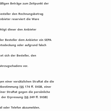
fälligen Beträge zum Zeitpunkt der
 Besteller den Rechnungsbetrag
nbieter reserviert die Ware
chtigt dieser den Anbieter
t der Besteller dem Anbieter ein SEPA
ontodeckung oder aufgrund falsch
et sich der Besteller, den
 Verzugschadens vor.
en einer vorsätzlichen Straftat die die
stbestimmung (§§ 174 ff. StGB, einer
einer Straftat gegen die persönliche
 der Erpressung (§§ 249 ff. StGB)
Mail oder Telefon abzumelden.