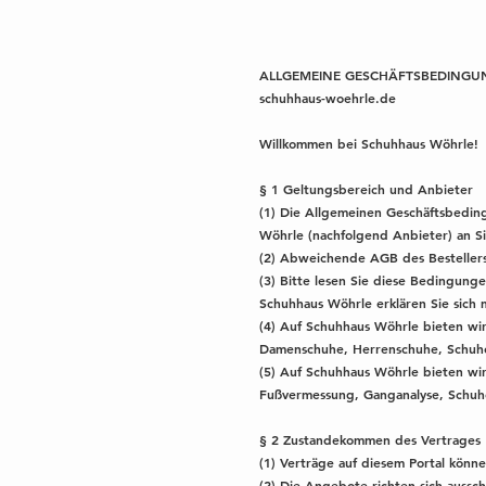
ALLGEMEINE GESCHÄFTSBEDING
schuhhaus-woehrle.de
Willkommen bei Schuhhaus Wöhrle!
§ 1 Geltungsbereich und Anbieter
(1) Die Allgemeinen Geschäftsbedin
Wöhrle (nachfolgend Anbieter) an Si
(2) Abweichende AGB des Besteller
(3) Bitte lesen Sie diese Bedingun
Schuhhaus Wöhrle erklären Sie sich
(4) Auf Schuhhaus Wöhrle bieten wi
Damenschuhe, Herrenschuhe, Schuhe 
(5) Auf Schuhhaus Wöhrle bieten wir
Fußvermessung, Ganganalyse, Schuh
§ 2 Zustandekommen des Vertrages
(1) Verträge auf diesem Portal könn
(2) Die Angebote richten sich aussch