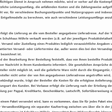
flichtigen Dienst in Anspruch nehmen möchte, wird er vorher auf die Kostenpf
tzliche Leistungsumfang, die anfallenden Kosten und die Zahlungsweise aufgef
echt vor, für verschiedene Buchungszeitpunkte und Nutzergruppen und insbeso
 Entgeltmodelle zu berechnen, wie auch verschiedene Leistungsumfänge anzu
 erfolgt die Lieferung an die vom Besteller angegebene Lieferadresse. Auf der 
n Schuhhaus Wöhrle verkauft werden (z.B. auf der jeweiligen Produktdetailseit
 Versand oder Zustellung eines Produktes lediglich voraussichtliche Angaben 
rantierten Versand- oder Liefertermine dar, außer wenn dies bei den Versando
 bezeichnet ist.
 der Bearbeitung Ihrer Bestellung feststellt, dass von Ihnen bestellte Produk
er Nachricht in Ihrem Kundenkonto informiert. Die gesetzlichen Ansprüche de
steller nicht möglich ist, weil die gelieferte Ware nicht durch die Eingangstü
Besteller nicht unter der von ihm angegebenen Lieferadresse angetroffen wird
ekündigt wurde, trägt der Besteller die Kosten für die erfolglose Anlieferung
hlungsart des Kunden. Bei Vorkasse erfolgt die Lieferung nach der Erteilung de
hlung per Paypal, Kreditkarte, Geschenkkarte, Lastschrift, Sofortüberweisung 
s einem Paket versendet wird, kann es vorkommen, dass Sie für jedes Paket ei
r Versandbestätigung ein separater Kaufvertrag zwischen uns über die in der
tragspartner ist Schuhhaus Wöhrle. Ungeachtet Ihres Widerrufsrechts können S