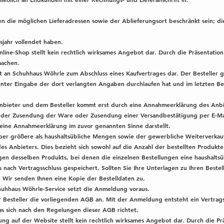
en die möglichen Lieferadressen sowie der Ablieferungsort beschränkt sein; di
sjahr vollendet haben.
nline-Shop stellt kein rechtlich wirksames Angebot dar. Durch die Präsentatio
machen.
bot an Schuhhaus Wöhrle zum Abschluss eines Kaufvertrages dar. Der Besteller 
nter Eingabe der dort verlangten Angaben durchlaufen hat und im letzten Bes
nbieter und dem Besteller kommt erst durch eine Annahmeerklärung des Anbie
der Zusendung der Ware oder Zusendung einer Versandbestätigung per E-Mail
keine Annahmeerklärung im zuvor genannten Sinne darstellt.
über größere als haushaltsübliche Mengen sowie der gewerbliche Weiterverka
des Anbieters. Dies bezieht sich sowohl auf die Anzahl der bestellten Produkt
gen desselben Produkts, bei denen die einzelnen Bestellungen eine haushalts
 nach Vertragsschluss gespeichert. Sollten Sie Ihre Unterlagen zu Ihren Beste
. Wir senden Ihnen eine Kopie der Bestelldaten zu.
uhhaus Wöhrle-Service setzt die Anmeldung voraus.
 Besteller die vorliegenden AGB an. Mit der Anmeldung entsteht ein Vertrag
s sich nach den Regelungen dieser AGB richtet.
tung auf der Website stellt kein rechtlich wirksames Angebot dar. Durch die Pr