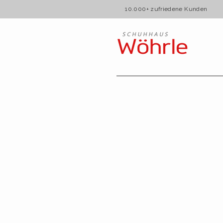
10.000+ zufriedene Kun
AG
Bei Schuhhaus Wöhrle s
an erster Stelle. Wir setz