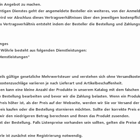
ein Angebot zu machen.
ichtigen Dienstes geht der angemeldete Besteller ein weiteres, von der Anmel
rd vor Abschluss dieses Vertragsverhältnisses über den jeweiligen kostenpflic
 Vertragsverhältnis entsteht indem der Besteller die Bestellung und Zahlungs
anges
Wöhrle besteht aus folgenden Dienstleistungen:
Ienstleistungen"
weils gültige gesetzliche Mehrwertsteuer und verstehen sich ohne Versandkost
stenzuschläge variieren je nach Lieferart und Artikelbeschaffenheit.
n kann eine kleine Anzahl der Produkte in unserem Katalog mit dem falschen 
e Bestellung bearbeiten und bevor wir die Zahlung belasten. Wenn ein Produkt
reis höher ist, als der Preis auf der Webseite, werden wir Sie vor Versand de
is kaufen oder die Bestellung stornieren möchten. Sollte der korrekte Preis ei
wir den niedrigeren Betrag berechnen und Ihnen das Produkt zusenden.
kt der Bestellung. Falls Listenpreise vorhanden sein sollten, gelten die Preise
le ist zunächst eine Registrierung notwendig.