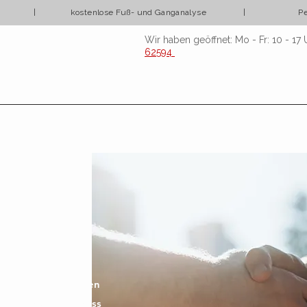
den | kostenlose Fuß- und Ganganalyse | Persönliche 
Wir haben geöffnet: Mo - Fr: 10 - 17 U
62594
B
tehen unsere Kunden
en uns dafür ein, dass