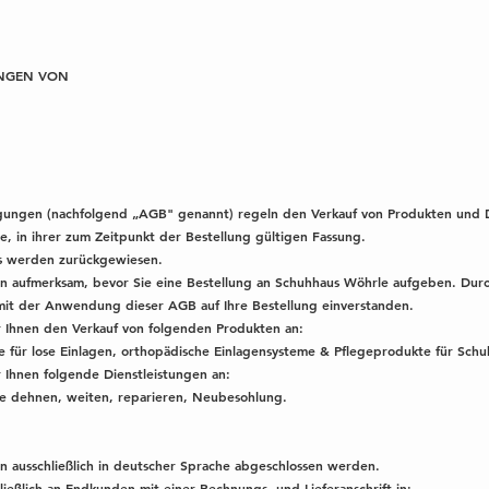
UNGEN VON
gungen (nachfolgend „AGB" genannt) regeln den Verkauf von Produkten und 
e, in ihrer zum Zeitpunkt der Bestellung gültigen Fassung.
s werden zurückgewiesen.
gen aufmerksam, bevor Sie eine Bestellung an Schuhhaus Wöhrle aufgeben. Dur
 mit der Anwendung dieser AGB auf Ihre Bestellung einverstanden.
r Ihnen den Verkauf von folgenden Produkten an:
für lose Einlagen, orthopädische Einlagensysteme & Pflegeprodukte für Schu
 Ihnen folgende Dienstleistungen an:
e dehnen, weiten, reparieren, Neubesohlung.
en ausschließlich in deutscher Sprache abgeschlossen werden.
ließlich an Endkunden mit einer Rechnungs- und Lieferanschrift in: