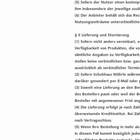
(5) Sofern der Nutzer einen kostenp
ihm insbesondere der jeweilige zusä
(6) Der Anbieter behält sich das R
Nutzungszeiträume unterschiedliche
§ 5 Lieferung und Stornierung
(1) Sofern nicht anders vereinbart,
Verfügbarkeit von Produkten, die vo
sämtliche Angaben zu Verfügbarkeit,
stellen keine verbindlichen bzw. ga
ausdrücklich als verbindlicher Termin
(2) Sofern Schuhhaus Wöhrle während
darüber gesondert per E-Mail oder p
(3) Soweit eine Lieferung an den Be
des Bestellers passt oder weil der 
Besteller mit angemessener Frist ang
(4) Die Lieferung erfolgt je nach Za
überweisende Kreditinstitut. Bei Za
nach Vertragsschluss.
(5) Wenn Ihre Bestellung in mehr al
In diesem Fall kommt bezüglich jede
aufgeführten Produkte zustande. Ver