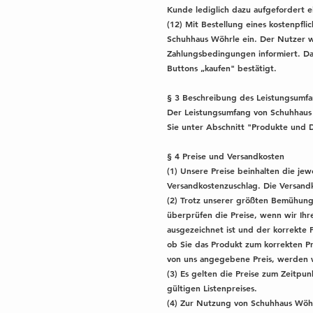
Kunde lediglich dazu aufgefordert 
(12) Mit Bestellung eines kostenpfl
Schuhhaus Wöhrle ein. Der Nutzer wi
Zahlungsbedingungen informiert. Das
Buttons „kaufen" bestätigt.
§ 3 Beschreibung des Leistungsumf
Der Leistungsumfang von Schuhhaus 
Sie unter Abschnitt "Produkte und D
§ 4 Preise und Versandkosten
(1) Unsere Preise beinhalten die je
Versandkostenzuschlag. Die Versandko
(2) Trotz unserer größten Bemühunge
überprüfen die Preise, wenn wir Ihr
ausgezeichnet ist und der korrekte P
ob Sie das Produkt zum korrekten Pre
von uns angegebene Preis, werden 
(3) Es gelten die Preise zum Zeitpun
gültigen Listenpreises.
(4) Zur Nutzung von Schuhhaus Wöhr