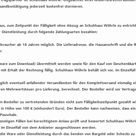
andbestätigung jederzeit kostenfrei stornieren.
oraus, zum Zeitpunkt der Fälligkeit ohne Abzug an Schuhhaus Wöhrle zu entrich
r Dienstleistung durch folgende Zahlungsarten bezahlen:
rbraucher ab 18 Jahren möglich. Die Lieferadresse, die Hausanschrift und die
n:
ftware zum Download) übermittelt werden sowie für den Kauf von Geschenkkart
it Erhalt der Rechnung fällig. Schuhhaus Wöhrle behält sich vor, im Einzelfal
lich eventuell anfallender Versandkosten für den Komplettversand einmalig e
ren Mehrwertsteuer pro Lieferung, berechnet. Der Besteller wird vor Vertrags
 Besteller zu vertretenden Gründen nicht zum Fälligkeitszeitpunkt gezahlt w
 in Höhe von 100 € (einhundert Euro). Der Besteller kann nachweisen, dass e
 Pauschale.
sonstigen Fällen bei berechtigtem Anlass prüft und bewertet Schuhhaus Wöhrl
 im Einzelfall von dem Anbieter ausgeschlossen werden.
et die Ware oder Dienstleistung durch das Senden von Bargeld oder Schecks zu