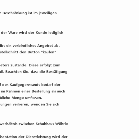
e Beschränkung ist im jeweiligen
n der Ware wird der Kunde lediglich
gibt ein verbindliches Angebot ab,
tellschritt den Button "kaufen"
ters zustande. Diese erfolgt zum
. Beachten Sie, dass die Bestätigung
uf des Kaufgegenstands bedarf der
e im Rahmen einer Bestellung als auch
übliche Menge umfassen.
llungen verlieren, wenden Sie sich
sverhältnis zwischen Schuhhaus Wöhrle
äsentation der Dienstleistung wird der